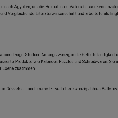
n nach Ägypten, um die Heimat ihres Vaters besser kennenzulerne
h und Vergleichende Literaturwissenschaft und arbeitete als Engli
ationsdesign-Studium Anfang zwanzig in die Selbstständigkeit und 
izenzierte Produkte wie Kalender, Puzzles und Schreibwaren. Sie 
ler Ebene zusammen.
n in Düsseldorf und übersetzt seit über zwanzig Jahren Belletr