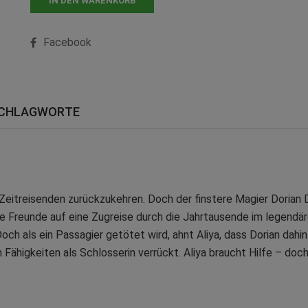
IN DEN WARENKORB
Facebook
CHLAGWORTE
 Zeitreisenden zurückzukehren. Doch der finstere Magier Dorian 
ihre Freunde auf eine Zugreise durch die Jahrtausende im legendä
 Doch als ein Passagier getötet wird, ahnt Aliya, dass Dorian dah
n Fähigkeiten als Schlosserin verrückt. Aliya braucht Hilfe – do