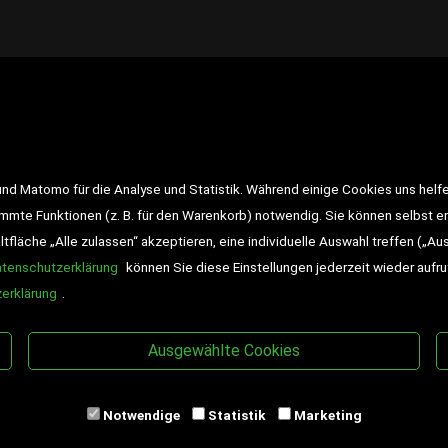
LINKS
<VERTRAG WIDERRUFEN>
Kon
d Matomo für die Analyse und Statistik. Während einige Cookies uns helfe
Impressum
AGB
Datensch
immte Funktionen (z. B. für den Warenkorb) notwendig. Sie können selbst 
fläche „Alle zulassen“ akzeptieren, eine individuelle Auswahl treffen („Au
Widerrufsrecht
Gutscheine
atenschutzerklärung
können Sie diese Einstellungen jederzeit wieder aufr
DD-Magazin
Buchtipps
erklärung
.
Newsletter
Schultaschen
Ausgewählte Cookies
Veranstaltungen
Notwendige
Statistik
Marketing