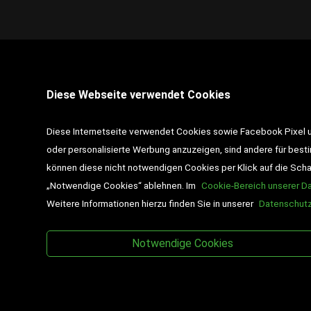
STANDORT PINKAFELD
Diese Webseite verwendet Cookies
7423 Pinkafeld
Hauptstraße 39
Diese Internetseite verwendet Cookies sowie Facebook Pixel un
Tel :
+43 3357 / 462 01
oder personalisierte Werbung anzuzeigen, sind andere für best
können diese nicht notwendigen Cookies per Klick auf die Schalt
Email :
pinkafeld@desch-drexler.at
„Notwendige Cookies“ ablehnen. Im
Cookie-Bereich unserer D
Weitere Informationen hierzu finden Sie in unserer
Datenschutz
Wir liefern ausschließlich nach
Österreich
Notwendige Cookies