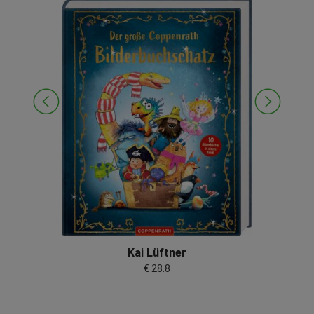
l
Kai Lüftner
€ 28.8