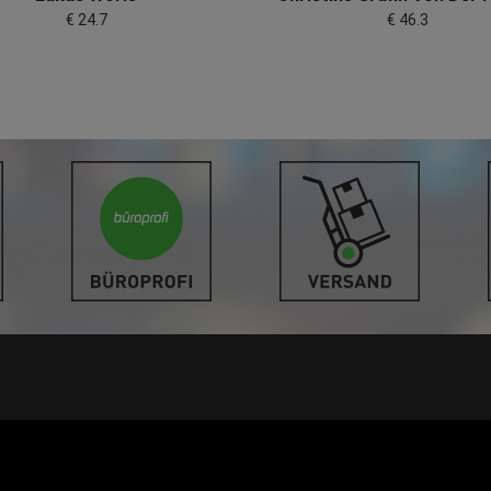
€ 24.7
€ 46.3
LINKS