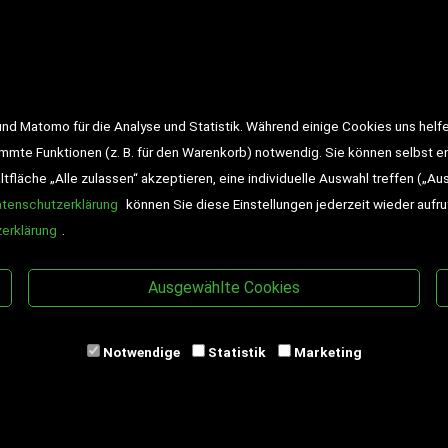
LINKS
<VERTRAG WIDERRUFEN>
Kon
d Matomo für die Analyse und Statistik. Während einige Cookies uns helfe
Impressum
AGB
Datensch
immte Funktionen (z. B. für den Warenkorb) notwendig. Sie können selbst 
fläche „Alle zulassen“ akzeptieren, eine individuelle Auswahl treffen („Au
Widerrufsrecht
Gutscheine
atenschutzerklärung
können Sie diese Einstellungen jederzeit wieder aufr
DD-Magazin
Buchtipps
erklärung
.
Newsletter
Schultaschen
Ausgewählte Cookies
Veranstaltungen
Notwendige
Statistik
Marketing
 GmbH