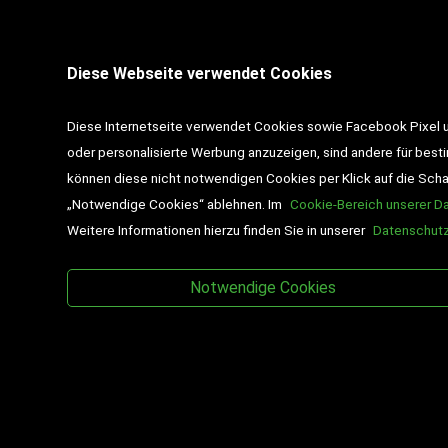
STANDORT PINKAFELD
Diese Webseite verwendet Cookies
7423 Pinkafeld
Hauptstraße 39
Diese Internetseite verwendet Cookies sowie Facebook Pixel un
Tel :
+43 3357 / 462 01
oder personalisierte Werbung anzuzeigen, sind andere für best
können diese nicht notwendigen Cookies per Klick auf die Schalt
Email :
pinkafeld@desch-drexler.at
„Notwendige Cookies“ ablehnen. Im
Cookie-Bereich unserer D
Weitere Informationen hierzu finden Sie in unserer
Datenschutz
Wir liefern ausschließlich nach
Österreich
Notwendige Cookies
Copyright © Desch-Drexler Buch- und Papierhandels & Verlags