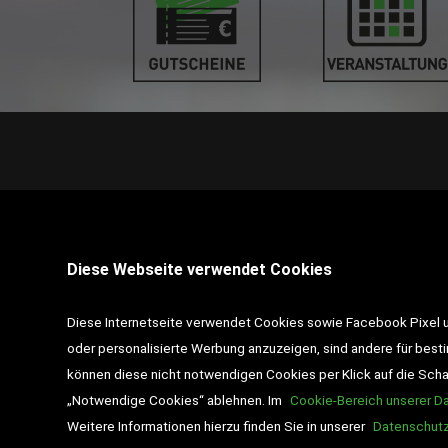
STANDORT PINKAFELD
Diese Webseite verwendet Cookies
7423 Pinkafeld
Hauptstraße 39
Diese Internetseite verwendet Cookies sowie Facebook Pixel un
Tel :
+43 3357 / 462 01
oder personalisierte Werbung anzuzeigen, sind andere für best
können diese nicht notwendigen Cookies per Klick auf die Schalt
Email :
pinkafeld@desch-drexler.at
„Notwendige Cookies“ ablehnen. Im
Cookie-Bereich unserer D
Weitere Informationen hierzu finden Sie in unserer
Datenschutz
Wir liefern ausschließlich nach