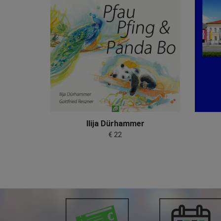
Ilija Dürhammer
€ 22