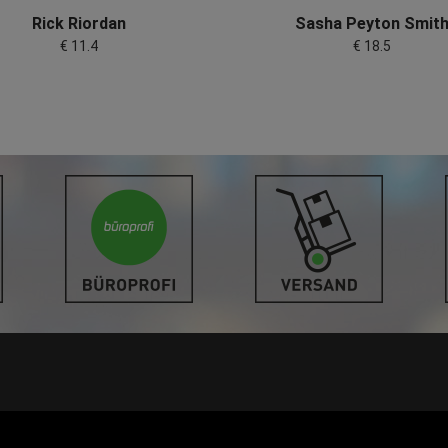
Rick Riordan
Sasha Peyton Smit
€ 11.4
€ 18.5
LINKS