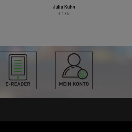
h
Julia Kuhn
€ 17.5