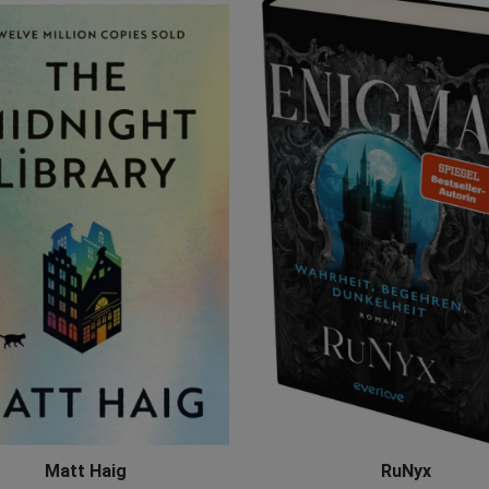
Matt Haig
RuNyx