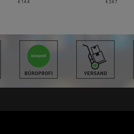
€ 14.4
€ 24.7
LINKS