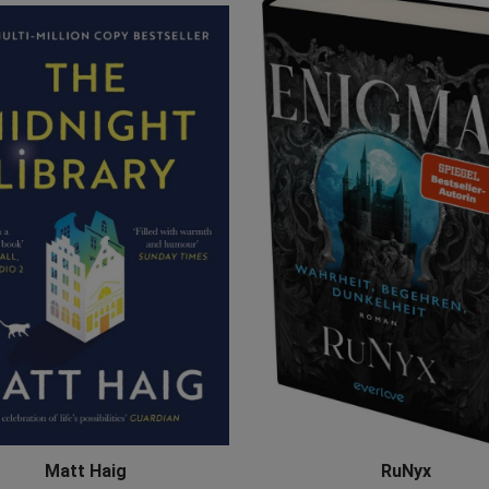
Matt Haig
RuNyx