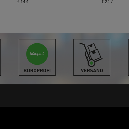
€ 14.4
€ 24.7
LINKS