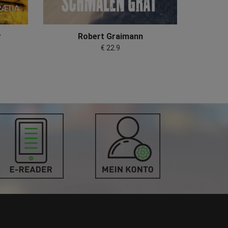
r
Robert Graimann
Rosma
€ 22.9