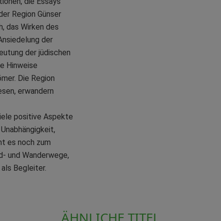
tionen, die Essays
der Region Günser
h, das Wirken des
Ansiedelung der
eutung der jüdischen
ie Hinweise
ömer. Die Region
lesen, erwandern
ele positive Aspekte
 Unabhängigkeit,
cht es noch zum
Rad- und Wanderwege,
als Begleiter.
ÄHNLICHE TITEL