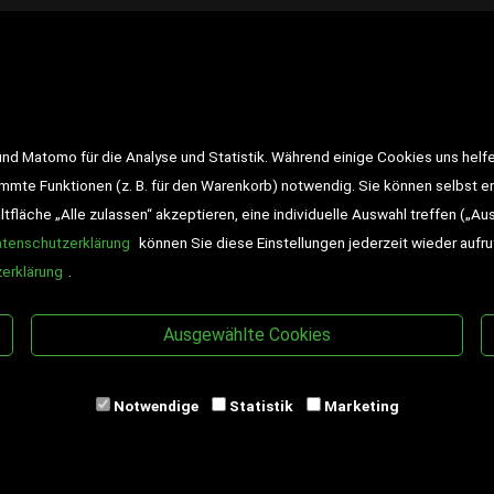
LINKS
<VERTRAG WIDERRUFEN>
Kon
d Matomo für die Analyse und Statistik. Während einige Cookies uns helfe
Impressum
AGB
Datensch
immte Funktionen (z. B. für den Warenkorb) notwendig. Sie können selbst 
fläche „Alle zulassen“ akzeptieren, eine individuelle Auswahl treffen („Au
Widerrufsrecht
Gutscheine
atenschutzerklärung
können Sie diese Einstellungen jederzeit wieder aufr
DD-Magazin
Buchtipps
erklärung
.
Newsletter
Schultaschen
Ausgewählte Cookies
Veranstaltungen
Notwendige
Statistik
Marketing