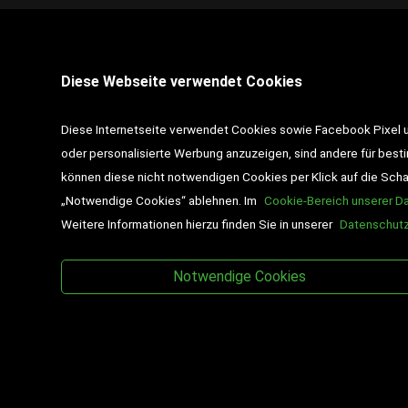
STANDORT PINKAFELD
Diese Webseite verwendet Cookies
7423 Pinkafeld
Hauptstraße 39
Diese Internetseite verwendet Cookies sowie Facebook Pixel un
Tel :
+43 3357 / 462 01
oder personalisierte Werbung anzuzeigen, sind andere für best
können diese nicht notwendigen Cookies per Klick auf die Schalt
Email :
pinkafeld@desch-drexler.at
„Notwendige Cookies“ ablehnen. Im
Cookie-Bereich unserer D
Weitere Informationen hierzu finden Sie in unserer
Datenschutz
Wir liefern ausschließlich nach
Österreich
Notwendige Cookies