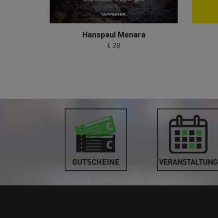
r
Hanspaul Menara
€ 28