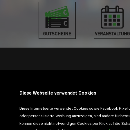
STANDORT PINKAFELD
Diese Webseite verwendet Cookies
7423 Pinkafeld
Hauptstraße 39
Diese Internetseite verwendet Cookies sowie Facebook Pixel un
Tel :
+43 3357 / 462 01
oder personalisierte Werbung anzuzeigen, sind andere für best
können diese nicht notwendigen Cookies per Klick auf die Schalt
Email :
pinkafeld@desch-drexler.at