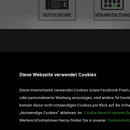
STANDORT PINKAFELD
Diese Webseite verwendet Cookies
7423 Pinkafeld
Hauptstraße 39
Diese Internetseite verwendet Cookies sowie Facebook Pixel un
Tel :
+43 3357 / 462 01
oder personalisierte Werbung anzuzeigen, sind andere für best
können diese nicht notwendigen Cookies per Klick auf die Schalt
Email :
pinkafeld@desch-drexler.at
„Notwendige Cookies“ ablehnen. Im
Cookie-Bereich unserer D
Weitere Informationen hierzu finden Sie in unserer
Datenschutz
Wir liefern ausschließlich nach