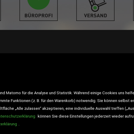
LINKS
<VERTRAG WIDERRUFEN>
Kon
d Matomo für die Analyse und Statistik. Während einige Cookies uns helfe
Impressum
AGB
Datensch
immte Funktionen (z. B. für den Warenkorb) notwendig. Sie können selbst 
fläche „Alle zulassen“ akzeptieren, eine individuelle Auswahl treffen („Au
Widerrufsrecht
Gutscheine
atenschutzerklärung
können Sie diese Einstellungen jederzeit wieder aufr
DD-Magazin
Buchtipps
erklärung
.