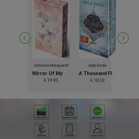
e Johnson
Johanna Marquardt
Ayla Dade
LJ
The Wind Weaver (Wind Weaver 1)
Mirror Of My Soul. Fee & Aurelian (Erstauflage Exklusiv Mit Farbschnitt)
A Thousand Flames Below
 25.70
€ 19.90
€ 18.50
€