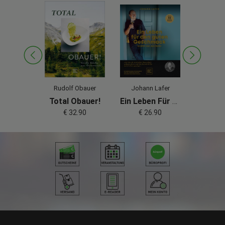
na Bauer
Rudolf Obauer
Johann Lafer
Elisab
Das Große Brotbackbuch
Total Obauer!
Ein Leben Für Den Guten Geschmack
9.90
€ 32.90
€ 26.90
€ 3