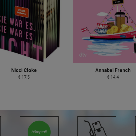
Nicci Cloke
Annabel French
€ 17.5
€ 14.4