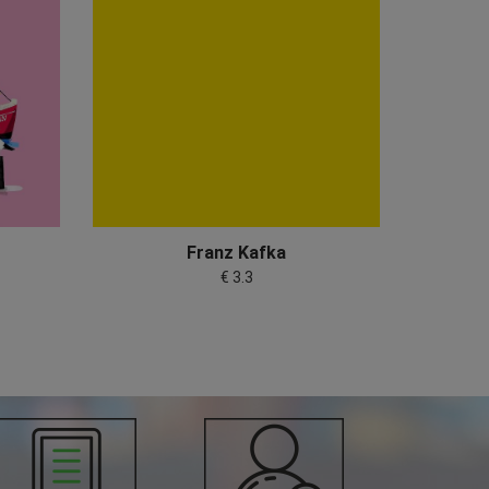
Franz Kafka
Joh
€ 3.3