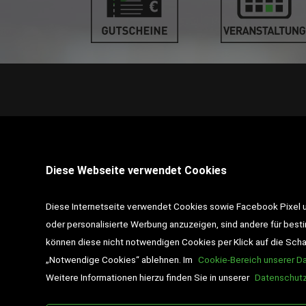
STANDORT PINKAFELD
Diese Webseite verwendet Cookies
7423 Pinkafeld
Hauptstraße 39
Diese Internetseite verwendet Cookies sowie Facebook Pixel un
Tel :
+43 3357 / 462 01
oder personalisierte Werbung anzuzeigen, sind andere für best
können diese nicht notwendigen Cookies per Klick auf die Schalt
Email :
pinkafeld@desch-drexler.at
„Notwendige Cookies“ ablehnen. Im
Cookie-Bereich unserer D
Weitere Informationen hierzu finden Sie in unserer
Datenschutz
Wir liefern ausschließlich nach
Österreich