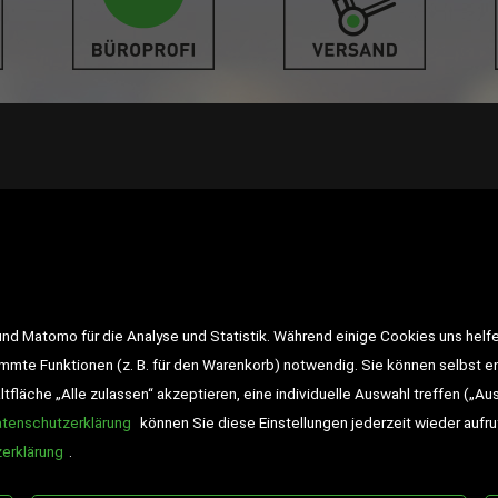
LINKS
<VERTRAG WIDERRUFEN>
Kon
d Matomo für die Analyse und Statistik. Während einige Cookies uns helfe
Impressum
AGB
Datensch
immte Funktionen (z. B. für den Warenkorb) notwendig. Sie können selbst 
fläche „Alle zulassen“ akzeptieren, eine individuelle Auswahl treffen („Au
Widerrufsrecht
Gutscheine
atenschutzerklärung
können Sie diese Einstellungen jederzeit wieder aufr
DD-Magazin
Buchtipps
erklärung
.